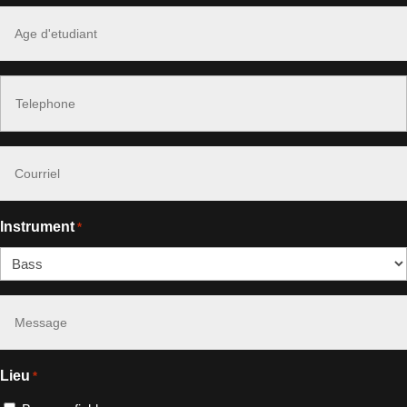
Age
*
Phone
#
*
Courriel
*
Instrument
*
Message
*
Lieu
*